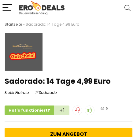
Startseite
»
Sadorado: 14 Tage 4,99 Euro
Sadorado: 14 Tage 4,99 Euro
Erotik Flatrate
Sadorado
0
+1
Hat's funktioniert?
ZUM ANGEBOT