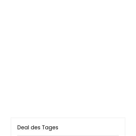
Deal des Tages