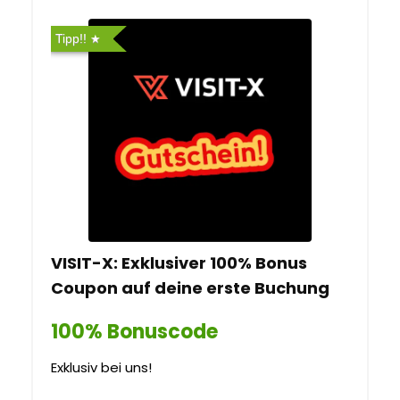
Tipp!!
VISIT-X: Exklusiver 100% Bonus
Coupon auf deine erste Buchung
100% Bonuscode
Exklusiv bei uns!