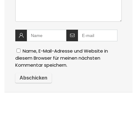
Name, E-Mail-Adresse und Website in
diesem Browser für meinen nächsten
Kommentar speichern.
Alternative: