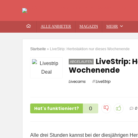
ALLE ANBIETER
MAGAZIN
MEHR
Startseite
»
LiveStrip: Herbstaktion nur dieses Wochenende
LiveStrip: 
ABGELAUFEN
Wochenende
Livecams
LiveStrip
Hat's funktioniert?
0
0
Alle drei Stunden kannst bei der diesjährigen H