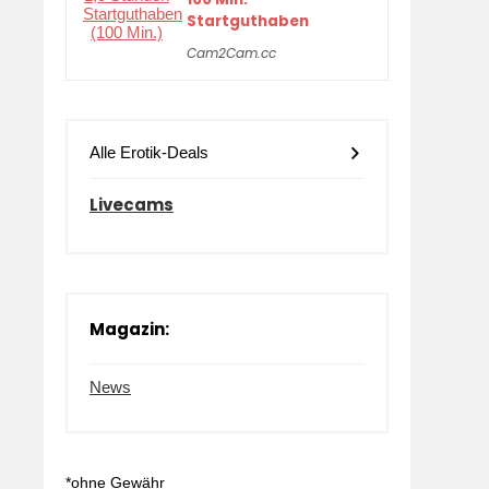
Startguthaben
Cam2Cam.cc
Alle Erotik-Deals
Livecams
Magazin:
News
*ohne Gewähr